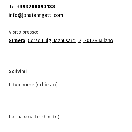
Tel:+
393288090438
info@jonatanngatti.com
Visito presso:
Simera
,
Corso Luigi Manusardi, 3, 20136 Milano
Scrivimi
Il tuo nome (richiesto)
La tua email (richiesto)