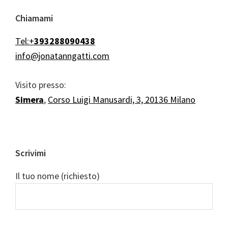
Chiamami
Tel:+
393288090438
info@jonatanngatti.com
Visito presso:
Simera
,
Corso Luigi Manusardi, 3, 20136 Milano
Scrivimi
Il tuo nome (richiesto)